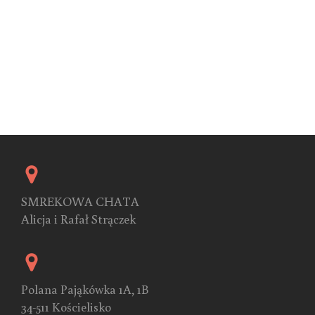
SMREKOWA CHATA
Alicja i Rafał Strączek
Polana Pająkówka 1A, 1B
34-511 Kościelisko