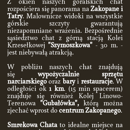
Z okien naszych góralskich chat
rozpościera się panorama na
Zakopane i
Tatry
. Malownicze widoki na wszystkie
górskie szczyty gwarantują
niezapomniane wrażenia. Bezpośrednie
sąsiedztwo chat z górną stacją Kolei
Krzesełkowej
"Szymoszkowa"
- 30 m. -
jest niebywałą atrakcją.
W pobliżu naszych chat znajdują
się
wypożyczalnie sprzętu
narciarskiego
oraz
bary
i
restauracje
. W
odległości ok
1 km
. (15 min spacerem)
znajduje się również Kolej Linowo-
Terenowa
"Gubałówka",
którą można
zjechać wprost do
centrum Zakopanego
.
Smrekowa Chata
to idealne miejsce na