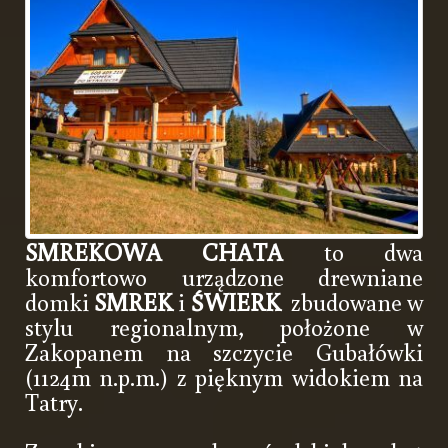
SMREKOWA CHATA
to dwa
komfortowo urządzone drewniane
domki
SMREK
i
ŚWIERK
zbudowane w
stylu regionalnym, położone w
Zakopanem na szczycie Gubałówki
(1124m n.p.m.) z pięknym widokiem na
Tatry.