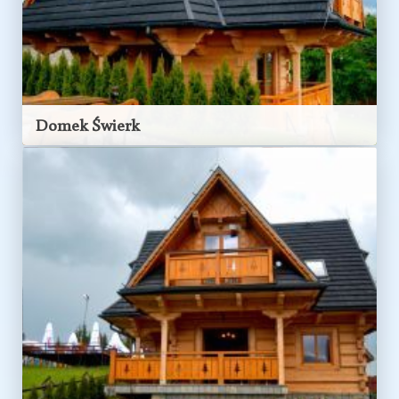
Domek Świerk
Domek ŚWIERK
przygotowany
został
do
przyjęcia
6-8 osób
.
ZOBACZ OBIEKT