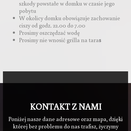
szkody powstałe w domku w czasie jego
pobytu
W okolicy domku obowiązuje zachowanie
ciszy od godz. 22.00 do 7.00
Prosimy oszczędzać wodę
Prosimy nie wnosić grilla na tara
s
KONTAKT Z NAMI
Poniżej nasze dane adresowe oraz mapa, dzięki
której bez problemu do nas trafisz, życzymy