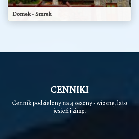
Domek - Smrek
WOLNY TERMIN OD13
SIERPNIA
ZAPRASZAMY
ZOBACZ OBIEKT
CENNIKI
Cennik podzielony na 4 sezony - wiosnę, lato
jesień i zimę.